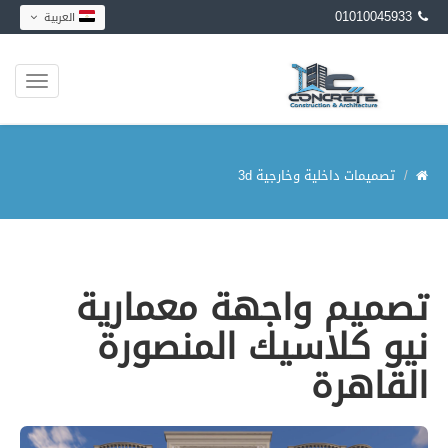
01010045933
العربية
تصميمات داخلية وخارجية 3d
تصميم واجهة معمارية
نيو كلاسيك المنصورة
القاهرة